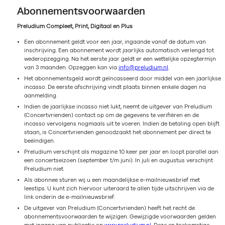
Abonnementsvoorwaarden
Preludium Compleet, Print, Digitaal en Plus
Een abonnement geldt voor een jaar, ingaande vanaf de datum van
inschrijving. Een abonnement wordt jaarlijks automatisch verlengd tot
wederopzegging. Na het eerste jaar geldt er een wettelijke opzegtermijn
van 3 maanden. Opzeggen kan via
info@preludium.nl
.
Het abonnementsgeld wordt geïncasseerd door middel van een jaarlijkse
incasso. De eerste afschrijving vindt plaats binnen enkele dagen na
aanmelding.
Indien de jaarlijkse incasso niet lukt, neemt de uitgever van Preludium
(Concertvrienden) contact op om de gegevens te verifiëren en de
incasso vervolgens nogmaals uit te voeren. Indien de betaling open blijft
staan, is Concertvrienden genoodzaakt het abonnement per direct te
beëindigen.
Preludium verschijnt als magazine 10 keer per jaar en loopt parallel aan
een concertseizoen (september t/m juni). In juli en augustus verschijnt
Preludium niet.
Als abonnee sturen wij u een maandelijkse e-mailnieuwsbrief met
leestips. U kunt zich hiervoor uiteraard te allen tijde uitschrijven via de
link onderin de e-mailnieuwsbrief.
De uitgever van Preludium (Concertvrienden) heeft het recht de
abonnementsvoorwaarden te wijzigen. Gewijzigde voorwaarden gelden