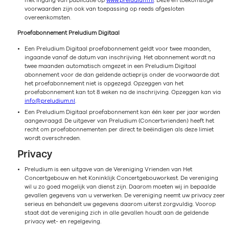
met ingang van publicatie op
www.preludium.nl
. Deze en toekomstige
voorwaarden zijn ook van toepassing op reeds afgesloten
overeenkomsten.
Proefabonnement Preludium Digitaal
Een Preludium Digitaal proefabonnement geldt voor twee maanden,
ingaande vanaf de datum van inschrijving. Het abonnement wordt na
twee maanden automatisch omgezet in een Preludium Digitaal
abonnement voor de dan geldende actieprijs onder de voorwaarde dat
het proefabonnement niet is opgezegd. Opzeggen van het
proefabonnement kan tot 8 weken na de inschrijving. Opzeggen kan via
info@preludium.nl
.
Een Preludium Digitaal proefabonnement kan één keer per jaar worden
aangevraagd. De uitgever van Preludium (Concertvrienden) heeft het
recht om proefabonnementen per direct te beëindigen als deze limiet
wordt overschreden.
Privacy
Preludium is een uitgave van de Vereniging Vrienden van Het
Concertgebouw en het Koninklijk Concertgebouworkest. De vereniging
wil u zo goed mogelijk van dienst zijn. Daarom moeten wij in bepaalde
gevallen gegevens van u verwerken. De vereniging neemt uw privacy zeer
serieus en behandelt uw gegevens daarom uiterst zorgvuldig. Voorop
staat dat de vereniging zich in alle gevallen houdt aan de geldende
privacy wet- en regelgeving.