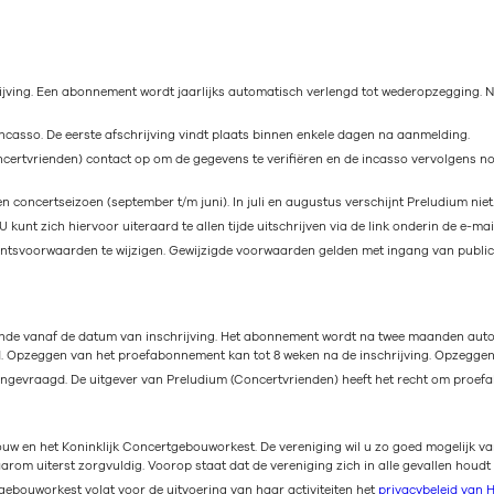
jving. Een abonnement wordt jaarlijks automatisch verlengd tot wederopzegging. Na
casso. De eerste afschrijving vindt plaats binnen enkele dagen na aanmelding.
oncertvrienden) contact op om de gegevens te verifiëren en de incasso vervolgens nog
n concertseizoen (september t/m juni). In juli en augustus verschijnt Preludium niet
kunt zich hiervoor uiteraard te allen tijde uitschrijven via de link onderin de e-mai
entsvoorwaarden te wijzigen. Gewijzigde voorwaarden gelden met ingang van publi
nde vanaf de datum van inschrijving. Het abonnement wordt na twee maanden aut
d. Opzeggen van het proefabonnement kan tot 8 weken na de inschrijving. Opzegge
gevraagd. De uitgever van Preludium (Concertvrienden) heeft het recht om proefab
w en het Koninklijk Concertgebouworkest. De vereniging wil u zo goed mogelijk va
om uiterst zorgvuldig. Voorop staat dat de vereniging zich in alle gevallen houdt
ebouworkest volgt voor de uitvoering van haar activiteiten het
privacybeleid van 