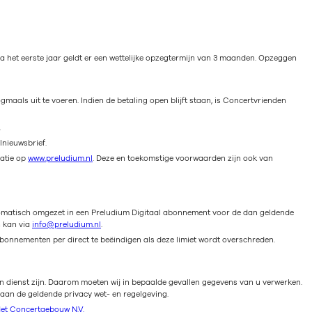
 het eerste jaar geldt er een wettelijke opzegtermijn van 3 maanden. Opzeggen
maals uit te voeren. Indien de betaling open blijft staan, is Concertvrienden
.
lnieuwsbrief.
catie op
www.preludium.nl
. Deze en toekomstige voorwaarden zijn ook van
omatisch omgezet in een Preludium Digitaal abonnement voor de dan geldende
n kan via
info@preludium.nl
.
onnementen per direct te beëindigen als deze limiet wordt overschreden.
n dienst zijn. Daarom moeten wij in bepaalde gevallen gegevens van u verwerken.
 aan de geldende privacy wet- en regelgeving.
Het Concertgebouw N.V.