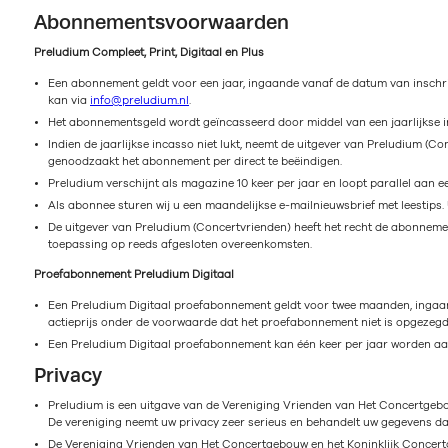
Abonnementsvoorwaarden
Preludium Compleet, Print, Digitaal en Plus
Een abonnement geldt voor een jaar, ingaande vanaf de datum van inschri
kan via
info@preludium.nl
.
Het abonnementsgeld wordt geïncasseerd door middel van een jaarlijkse in
Indien de jaarlijkse incasso niet lukt, neemt de uitgever van Preludium (C
genoodzaakt het abonnement per direct te beëindigen.
Preludium verschijnt als magazine 10 keer per jaar en loopt parallel aan ee
Als abonnee sturen wij u een maandelijkse e-mailnieuwsbrief met leestips. U 
De uitgever van Preludium (Concertvrienden) heeft het recht de abonnem
toepassing op reeds afgesloten overeenkomsten.
Proefabonnement Preludium Digitaal
Een Preludium Digitaal proefabonnement geldt voor twee maanden, ingaa
actieprijs onder de voorwaarde dat het proefabonnement niet is opgezeg
Een Preludium Digitaal proefabonnement kan één keer per jaar worden aan
Privacy
Preludium is een uitgave van de Vereniging Vrienden van Het Concertgebou
De vereniging neemt uw privacy zeer serieus en behandelt uw gegevens daar
De Vereniging Vrienden van Het Concertgebouw en het Koninklijk Concertg